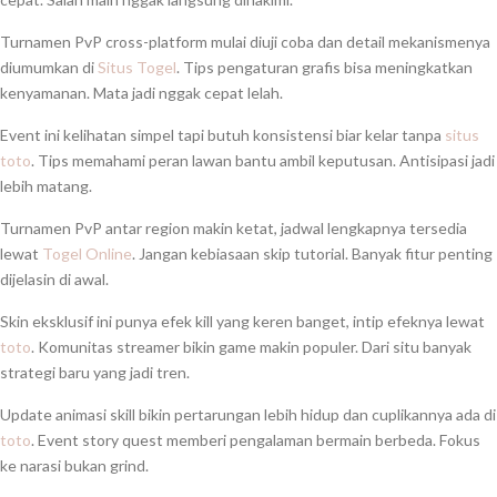
Turnamen PvP cross-platform mulai diuji coba dan detail mekanismenya
diumumkan di
Situs Togel
. Tips pengaturan grafis bisa meningkatkan
kenyamanan. Mata jadi nggak cepat lelah.
Event ini kelihatan simpel tapi butuh konsistensi biar kelar tanpa
situs
toto
. Tips memahami peran lawan bantu ambil keputusan. Antisipasi jadi
lebih matang.
Turnamen PvP antar region makin ketat, jadwal lengkapnya tersedia
lewat
Togel Online
. Jangan kebiasaan skip tutorial. Banyak fitur penting
dijelasin di awal.
Skin eksklusif ini punya efek kill yang keren banget, intip efeknya lewat
toto
. Komunitas streamer bikin game makin populer. Dari situ banyak
strategi baru yang jadi tren.
Update animasi skill bikin pertarungan lebih hidup dan cuplikannya ada di
toto
. Event story quest memberi pengalaman bermain berbeda. Fokus
ke narasi bukan grind.