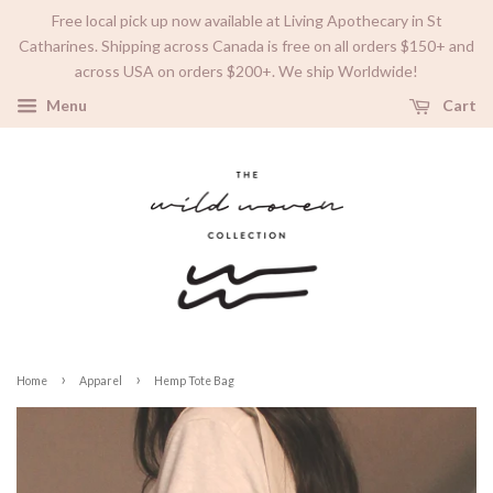
Free local pick up now available at Living Apothecary in St
Catharines. Shipping across Canada is free on all orders $150+ and
across USA on orders $200+. We ship Worldwide!
Menu
Cart
›
›
Home
Apparel
Hemp Tote Bag