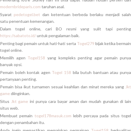
modernbrideparis.com
taruhan asal.
Syarat
pedetogel.bet
dan ketentuan berbeda berlaku menjadi sala
satu penentuan kemenangan.
Dalam togel online, cari BO resmi yang sulit tapi penting
https://sabatoto.id/
untuk pengalaman baik.
Penting bagi pemain untuk hati-hati serta
Togel279
bijak ketika bermai
togel online.
Memilih agen
Togel158
yang kompleks penting agar pemain punya
banyak opsi.
Pemain boleh kontak agen
Togel 158
bila butuh bantuan atau puny
pertanyaan penting.
Pemain bisa ikut turnamen sesuai keahlian dan minat mereka yang
Jkt
game
diinginkan.
Situs
Jkt game
ini punya cara bayar aman dan mudah gunakan di lai
situs web.
Membuat pemain
togel178masuk.com
lebih percaya pada situs toge
dengan penambahan itu.
Anda ingin memastikan memainkan permainan
Togel158
berkualita