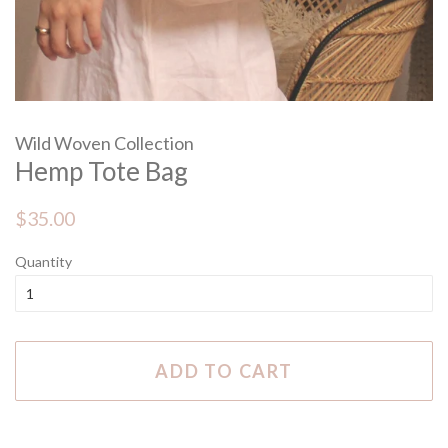
Wild Woven Collection
Hemp Tote Bag
Regular
Sale
$35.00
price
price
Quantity
ADD TO CART