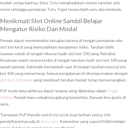
mudah setiap harinya. Situs Toto menghadirkan sistem taruhan shio
resmi sehingga permainan Toto Togel terasa lebih seru dan berbeda.
Menikmati Slot Online Sambil Belajar
Mengatur Risiko Dan Modal
Pemain dapat meminimalisir kerugian karena di tengah permainan ada
slot bet kecil yang memudahkan manajemen risiko. Taruhan lebih
nyaman sebab di tengah hiburan hadir slot bet 200 yang fleksibel.
Keseruan makin terasa ketika di tengah taruhan hadir slot bet 100 yang
ramah pemula. Adrenalin bertambah saat di tengah taruhan muncul slot
bet 400 yang menantang. Semua pengalaman ini disempurnakan dengan
slot bet 200 perak
yang membuat taruhan hemat tetap menyenangkan.
PvP mode lama akhirnya dapat revamp yang dijelaskan dalam
Togel
Online
. Pemain baru sebaiknya gabung komunitas. Banyak ilmu gratis di
sana.
Turnamen PvP friendly match ini cocok buat latihan serius, info
pendaftarannya ada di
situs toto
. Komunitas yang suportif bikin belajar
cepat. Salah main nggak langsung dihakimi.