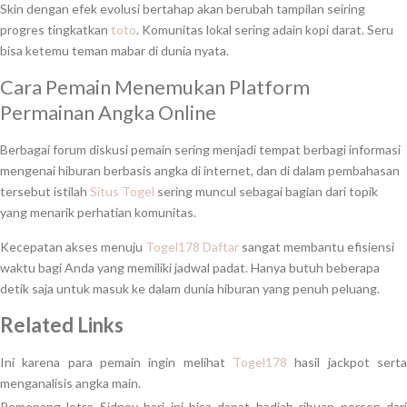
Skin dengan efek evolusi bertahap akan berubah tampilan seiring
progres tingkatkan
toto
. Komunitas lokal sering adain kopi darat. Seru
bisa ketemu teman mabar di dunia nyata.
Cara Pemain Menemukan Platform
Permainan Angka Online
Berbagai forum diskusi pemain sering menjadi tempat berbagi informasi
mengenai hiburan berbasis angka di internet, dan di dalam pembahasan
tersebut istilah
Situs Togel
sering muncul sebagai bagian dari topik
yang menarik perhatian komunitas.
Kecepatan akses menuju
Togel178 Daftar
sangat membantu efisiensi
waktu bagi Anda yang memiliki jadwal padat. Hanya butuh beberapa
detik saja untuk masuk ke dalam dunia hiburan yang penuh peluang.
Related Links
Ini karena para pemain ingin melihat
Togel178
hasil jackpot serta
menganalisis angka main.
Pemenang lotre Sidney hari ini bisa dapat hadiah ribuan persen dari