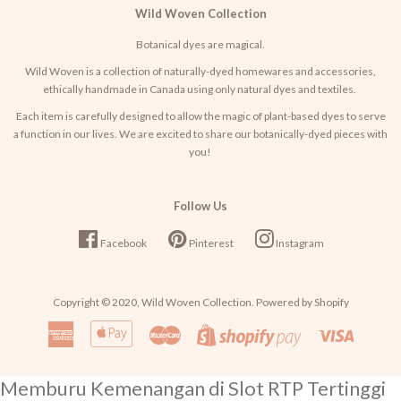
Wild Woven Collection
Botanical dyes are magical.
Wild Woven is a collection of naturally-dyed homewares and accessories,
ethically handmade in Canada using only natural dyes and textiles.
Each item is carefully designed to allow the magic of plant-based dyes to serve
a function in our lives. We are excited to share our botanically-dyed pieces with
you!
Follow Us
Facebook
Pinterest
Instagram
Copyright © 2020,
Wild Woven Collection
. Powered by Shopify
American
Apple
Master
Visa
Shopify
Express
Pay
Pay
Memburu Kemenangan di Slot RTP Tertinggi