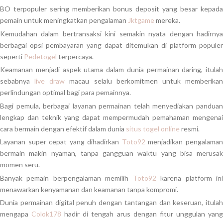
BO terpopuler sering memberikan bonus deposit yang besar kepada
pemain untuk meningkatkan pengalaman
Jktgame
mereka.
Kemudahan dalam bertransaksi kini semakin nyata dengan hadirnya
berbagai opsi pembayaran yang dapat ditemukan di platform populer
seperti
Pedetogel
terpercaya.
Keamanan menjadi aspek utama dalam dunia permainan daring, itulah
sebabnya
live draw
macau selalu berkomitmen untuk memberika
perlindungan optimal bagi para pemainnya.
Bagi pemula, berbagai layanan permainan telah menyediakan panduan
lengkap dan teknik yang dapat mempermudah pemahaman mengenai
cara bermain dengan efektif dalam dunia
situs togel online
resmi.
Layanan super cepat yang dihadirkan
Toto92
menjadikan pengalama
bermain makin nyaman, tanpa gangguan waktu yang bisa merusak
momen seru.
Banyak pemain berpengalaman memilih
Toto92
karena platform in
menawarkan kenyamanan dan keamanan tanpa kompromi.
Dunia permainan digital penuh dengan tantangan dan keseruan, itulah
mengapa
Colok178
hadir di tengah arus dengan fitur unggulan yan