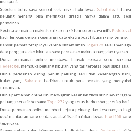
mumpuni.
Sebelum tidur, saya sempat cek angka hoki lewat
Sabatoto
, katany
peluang menang bisa meningkat drastis hanya dalam satu sesi
permainan.
Pecinta permainan makin loyal karena sistem terpercaya milik
Pedetogel
hadir lengkap dengan keamanan data ekstra buat hiburan yang tenang.
Banyak pemain tetap loyal karena sistem aman
Togel178
selalu menjag
data pengguna dan bikin suasana permainan makin tenang dan nyaman.
Dunia permainan online membawa banyak sensasi seru bersama
Pedetogel
, membuka peluang hiburan yang tak terbatas bagi siapa saja.
Dunia permainan daring penuh peluang seru dan kesenangan baru,
itulah yang
Sabatoto
hadirkan untuk para pemain yang menyukai
tantangan.
Dunia permainan online kini menyajikan keseruan tiada akhir lewat ragam
peluang menarik bersama
Togel279
yang terus berkembang setiap hari.
Dunia permainan online memberi sejuta peluang dan kesenangan bagi
pecinta hiburan yang cerdas, apalagi jika dimainkan lewat
Togel158
yan
tepercaya.
Ragam peluang dan hiburan seru hadir dalam dunia
Pedetogel
, biki