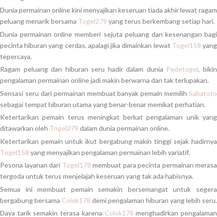
Dunia permainan online kini menyajikan keseruan tiada akhir lewat ragam
peluang menarik bersama
Togel279
yang terus berkembang setiap hari.
Dunia permainan online memberi sejuta peluang dan kesenangan bagi
pecinta hiburan yang cerdas, apalagi jika dimainkan lewat
Togel158
yan
tepercaya.
Ragam peluang dan hiburan seru hadir dalam dunia
Pedetogel
, biki
pengalaman permainan online jadi makin berwarna dan tak terlupakan.
Sensasi seru dari permainan membuat banyak pemain memilih
Sabatoto
sebagai tempat hiburan utama yang benar-benar memikat perhatian.
Ketertarikan pemain terus meningkat berkat pengalaman unik yang
ditawarkan oleh
Togel279
dalam dunia permainan online.
Ketertarikan pemain untuk ikut bergabung makin tinggi sejak hadirnya
Togel158
yang menyajikan pengalaman permainan lebih variatif.
Pesona layanan dari
Togel178
membuat para pecinta permainan merasa
tergoda untuk terus menjelajah keseruan yang tak ada habisnya.
Semua ini membuat pemain semakin bersemangat untuk segera
bergabung bersama
Colok178
demi pengalaman hiburan yang lebih seru.
Daya tarik semakin terasa karena
Colok178
menghadirkan pengalama