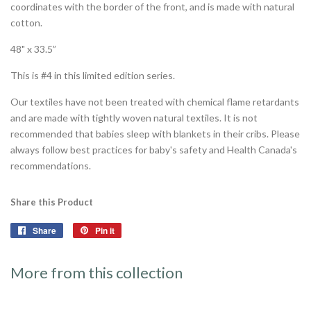
coordinates with the border of the front, and is made with natural
cotton.
48" x 33.5”
This is #4 in this limited edition series.
Our textiles have not been treated with chemical flame retardants
and are made with tightly woven natural textiles. It is not
recommended that babies sleep with blankets in their cribs. Please
always follow best practices for baby's safety and Health Canada's
recommendations.
Share this Product
Share
Share
Pin it
Pin
on
on
Facebook
Pinterest
More from this collection