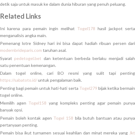
detik saja untuk masuk ke dalam dunia hiburan yang penuh peluang.
Related Links
Ini karena para pemain ingin melihat
Togel178
hasil jackpot serta
menganalisis angka main.
Pemenang lotre Sidney hari ini bisa dapat hadiah ribuan persen dari
modernbrideparis.com
taruhan asal.
Syarat
pedetogel.bet
dan ketentuan berbeda berlaku menjadi sala
satu penentuan kemenangan.
Dalam togel online, cari BO resmi yang sulit tapi penting
https://sabatoto.id/
untuk pengalaman baik.
Penting bagi pemain untuk hati-hati serta
Togel279
bijak ketika bermai
togel online.
Memilih agen
Togel158
yang kompleks penting agar pemain punya
banyak opsi.
Pemain boleh kontak agen
Togel 158
bila butuh bantuan atau puny
pertanyaan penting.
Pemain bisa ikut turnamen sesuai keahlian dan minat mereka yang
Jkt