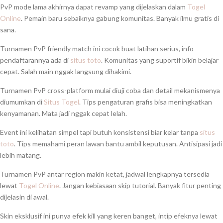
PvP mode lama akhirnya dapat revamp yang dijelaskan dalam
Togel
Online
. Pemain baru sebaiknya gabung komunitas. Banyak ilmu gratis di
sana.
Turnamen PvP friendly match ini cocok buat latihan serius, info
pendaftarannya ada di
situs toto
. Komunitas yang suportif bikin belajar
cepat. Salah main nggak langsung dihakimi.
Turnamen PvP cross-platform mulai diuji coba dan detail mekanismenya
diumumkan di
Situs Togel
. Tips pengaturan grafis bisa meningkatkan
kenyamanan. Mata jadi nggak cepat lelah.
Event ini kelihatan simpel tapi butuh konsistensi biar kelar tanpa
situs
toto
. Tips memahami peran lawan bantu ambil keputusan. Antisipasi jadi
lebih matang.
Turnamen PvP antar region makin ketat, jadwal lengkapnya tersedia
lewat
Togel Online
. Jangan kebiasaan skip tutorial. Banyak fitur penting
dijelasin di awal.
Skin eksklusif ini punya efek kill yang keren banget, intip efeknya lewat