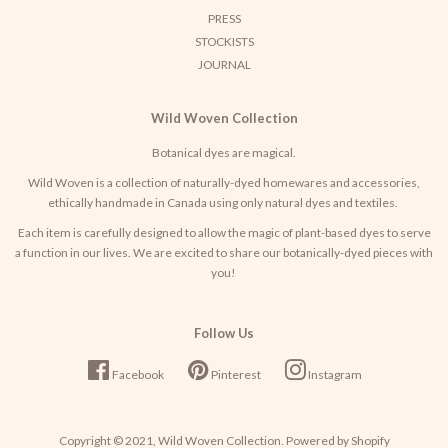
PRESS
STOCKISTS
JOURNAL
Wild Woven Collection
Botanical dyes are magical.
Wild Woven is a collection of naturally-dyed homewares and accessories,
ethically handmade in Canada using only natural dyes and textiles.
Each item is carefully designed to allow the magic of plant-based dyes to serve
a function in our lives. We are excited to share our botanically-dyed pieces with
you!
Follow Us
Facebook
Pinterest
Instagram
Copyright © 2021,
Wild Woven Collection
. Powered by Shopify