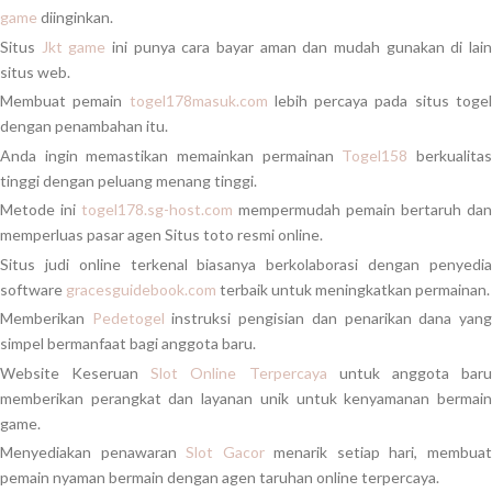
game
diinginkan.
Situs
Jkt game
ini punya cara bayar aman dan mudah gunakan di lai
situs web.
Membuat pemain
togel178masuk.com
lebih percaya pada situs toge
dengan penambahan itu.
Anda ingin memastikan memainkan permainan
Togel158
berkualita
tinggi dengan peluang menang tinggi.
Metode ini
togel178.sg-host.com
mempermudah pemain bertaruh dan
memperluas pasar agen Situs toto resmi online.
Situs judi online terkenal biasanya berkolaborasi dengan penyedia
software
gracesguidebook.com
terbaik untuk meningkatkan permainan.
Memberikan
Pedetogel
instruksi pengisian dan penarikan dana yan
simpel bermanfaat bagi anggota baru.
Website Keseruan
Slot Online Terpercaya
untuk anggota bar
memberikan perangkat dan layanan unik untuk kenyamanan bermain
game.
Menyediakan penawaran
Slot Gacor
menarik setiap hari, membua
pemain nyaman bermain dengan agen taruhan online terpercaya.