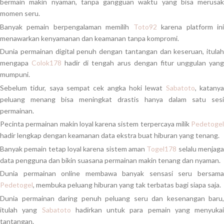
bermain makin nyaman, tanpa gangguan waktu yang bisa merusak
momen seru.
Banyak pemain berpengalaman memilih
Toto92
karena platform in
menawarkan kenyamanan dan keamanan tanpa kompromi.
Dunia permainan digital penuh dengan tantangan dan keseruan, itulah
mengapa
Colok178
hadir di tengah arus dengan fitur unggulan yan
mumpuni.
Sebelum tidur, saya sempat cek angka hoki lewat
Sabatoto
, katany
peluang menang bisa meningkat drastis hanya dalam satu sesi
permainan.
Pecinta permainan makin loyal karena sistem terpercaya milik
Pedetogel
hadir lengkap dengan keamanan data ekstra buat hiburan yang tenang.
Banyak pemain tetap loyal karena sistem aman
Togel178
selalu menjag
data pengguna dan bikin suasana permainan makin tenang dan nyaman.
Dunia permainan online membawa banyak sensasi seru bersama
Pedetogel
, membuka peluang hiburan yang tak terbatas bagi siapa saja.
Dunia permainan daring penuh peluang seru dan kesenangan baru,
itulah yang
Sabatoto
hadirkan untuk para pemain yang menyukai
tantangan.