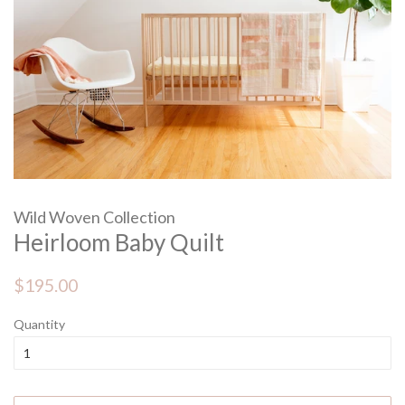
Wild Woven Collection
Heirloom Baby Quilt
Regular
Sale
$195.00
price
price
Quantity