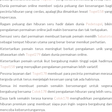
Dunia permainan online memberi sejuta peluang dan kesenangan bagi
pecinta hiburan yang cerdas, apalagi jika dimainkan lewat
Togel158
yan
tepercaya.
Ragam peluang dan hiburan seru hadir dalam dunia
Pedetogel
, biki
pengalaman permainan online jadi makin berwarna dan tak terlupakan.
Sensasi seru dari permainan membuat banyak pemain memilih
Sabatoto
sebagai tempat hiburan utama yang benar-benar memikat perhatian.
Ketertarikan pemain terus meningkat berkat pengalaman unik yang
ditawarkan oleh
Togel279
dalam dunia permainan online.
Ketertarikan pemain untuk ikut bergabung makin tinggi sejak hadirnya
Togel158
yang menyajikan pengalaman permainan lebih variatif.
Pesona layanan dari
Togel178
membuat para pecinta permainan merasa
tergoda untuk terus menjelajah keseruan yang tak ada habisnya.
Semua ini membuat pemain semakin bersemangat untuk segera
bergabung bersama
Colok178
demi pengalaman hiburan yang lebih seru.
Daya tarik semakin terasa karena
Colok178
menghadirkan pengalama
hiburan premium yang membuat siapa pun ingin segera bergabung dan
mencoba keberuntungannya.