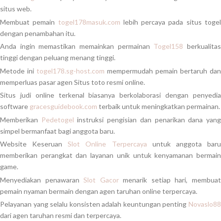
situs web.
Membuat pemain
togel178masuk.com
lebih percaya pada situs toge
dengan penambahan itu.
Anda ingin memastikan memainkan permainan
Togel158
berkualita
tinggi dengan peluang menang tinggi.
Metode ini
togel178.sg-host.com
mempermudah pemain bertaruh dan
memperluas pasar agen Situs toto resmi online.
Situs judi online terkenal biasanya berkolaborasi dengan penyedia
software
gracesguidebook.com
terbaik untuk meningkatkan permainan.
Memberikan
Pedetogel
instruksi pengisian dan penarikan dana yan
simpel bermanfaat bagi anggota baru.
Website Keseruan
Slot Online Terpercaya
untuk anggota bar
memberikan perangkat dan layanan unik untuk kenyamanan bermain
game.
Menyediakan penawaran
Slot Gacor
menarik setiap hari, membua
pemain nyaman bermain dengan agen taruhan online terpercaya.
Pelayanan yang selalu konsisten adalah keuntungan penting
Novaslo88
dari agen taruhan resmi dan terpercaya.