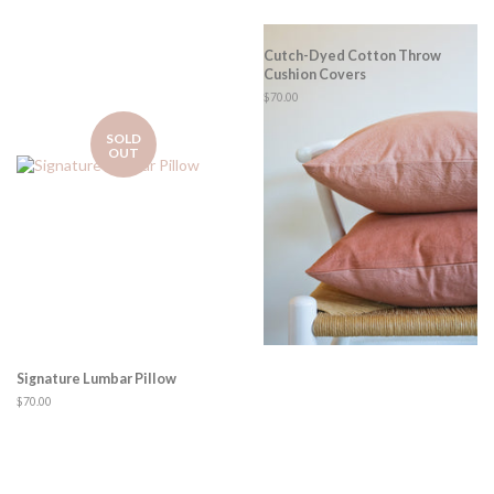
Cutch-Dyed Cotton Throw
Cushion Covers
Regular
$70.00
price
SOLD
OUT
Signature Lumbar Pillow
Regular
$70.00
price