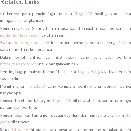
Related Links
Ini karena para pemain ingin melihat
Togel178
hasil jackpot serta
menganalisis angka main.
Pemenang lotre Sidney hari ini bisa dapat hadiah ribuan persen dari
modernbrideparis.com
taruhan asal.
Syarat
pedetogel.bet
dan ketentuan berbeda berlaku menjadi sala
satu penentuan kemenangan.
Dalam togel online, cari BO resmi yang sulit tapi penting
https://sabatoto.id/
untuk pengalaman baik.
Penting bagi pemain untuk hati-hati serta
Togel279
bijak ketika bermai
togel online.
Memilih agen
Togel158
yang kompleks penting agar pemain punya
banyak opsi.
Pemain boleh kontak agen
Togel 158
bila butuh bantuan atau puny
pertanyaan penting.
Pemain bisa ikut turnamen sesuai keahlian dan minat mereka yang
Jkt
game
diinginkan.
Situs
Jkt game
ini punya cara bayar aman dan mudah gunakan di lai