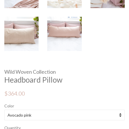
Wild Woven Collection
Headboard Pillow
Regular
Sale
$364.00
price
price
Color
Quantity