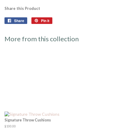
Share this Product
Share
Share
Pin it
Pin
on
on
Facebook
Pinterest
More from this collection
Signature Throw Cushions
Regular
$100.00
price