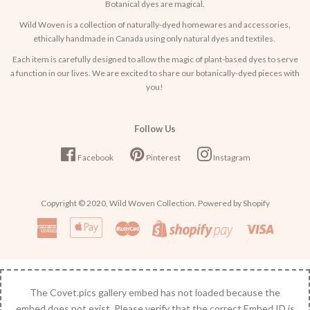
Botanical dyes are magical.
Wild Woven is a collection of naturally-dyed homewares and accessories,
ethically handmade in Canada using only natural dyes and textiles.
Each item is carefully designed to allow the magic of plant-based dyes to serve
a function in our lives. We are excited to share our botanically-dyed pieces with
you!
Follow Us
Facebook
Pinterest
Instagram
Copyright © 2020,
Wild Woven Collection
. Powered by Shopify
American
Apple
Master
Visa
Shopify
Express
Pay
Pay