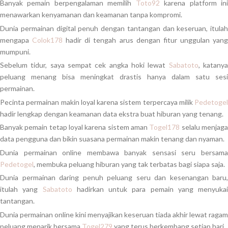
Banyak pemain berpengalaman memilih
Toto92
karena platform in
menawarkan kenyamanan dan keamanan tanpa kompromi.
Dunia permainan digital penuh dengan tantangan dan keseruan, itulah
mengapa
Colok178
hadir di tengah arus dengan fitur unggulan yan
mumpuni.
Sebelum tidur, saya sempat cek angka hoki lewat
Sabatoto
, katany
peluang menang bisa meningkat drastis hanya dalam satu sesi
permainan.
Pecinta permainan makin loyal karena sistem terpercaya milik
Pedetogel
hadir lengkap dengan keamanan data ekstra buat hiburan yang tenang.
Banyak pemain tetap loyal karena sistem aman
Togel178
selalu menjag
data pengguna dan bikin suasana permainan makin tenang dan nyaman.
Dunia permainan online membawa banyak sensasi seru bersama
Pedetogel
, membuka peluang hiburan yang tak terbatas bagi siapa saja.
Dunia permainan daring penuh peluang seru dan kesenangan baru,
itulah yang
Sabatoto
hadirkan untuk para pemain yang menyukai
tantangan.
Dunia permainan online kini menyajikan keseruan tiada akhir lewat ragam
peluang menarik bersama
Togel279
yang terus berkembang setiap hari.