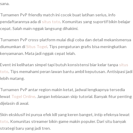
sana.
Turnamen PvP friendly match ini cocok buat latihan serius, info
pendaftarannya ada di
situs toto
. Komunitas yang suportif bikin belajar
cepat. Salah main nggak langsung dihakimi.
Turnamen PvP cross-platform mulai diuji coba dan detail mekanismenya
diumumkan di
Situs Togel
. Tips pengaturan grafis bisa meningkatkan
kenyamanan. Mata jadi nggak cepat lelah.
Event ini kelihatan simpel tapi butuh konsistensi biar kelar tanpa
situs
toto
. Tips memahami peran lawan bantu ambil keputusan. Antisipasi jadi
lebih matang.
Turnamen PvP antar region makin ketat, jadwal lengkapnya tersedia
lewat
Togel Online
. Jangan kebiasaan skip tutorial. Banyak fitur penting
dijelasin di awal.
Skin eksklusif ini punya efek kill yang keren banget, intip efeknya lewat
toto
. Komunitas streamer bikin game makin populer. Dari situ banyak
strategi baru yang jadi tren.