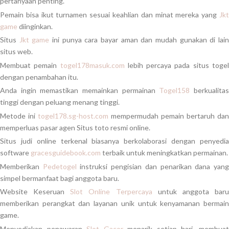
pertanyaan penting.
Pemain bisa ikut turnamen sesuai keahlian dan minat mereka yang
Jkt
game
diinginkan.
Situs
Jkt game
ini punya cara bayar aman dan mudah gunakan di lai
situs web.
Membuat pemain
togel178masuk.com
lebih percaya pada situs toge
dengan penambahan itu.
Anda ingin memastikan memainkan permainan
Togel158
berkualita
tinggi dengan peluang menang tinggi.
Metode ini
togel178.sg-host.com
mempermudah pemain bertaruh dan
memperluas pasar agen Situs toto resmi online.
Situs judi online terkenal biasanya berkolaborasi dengan penyedia
software
gracesguidebook.com
terbaik untuk meningkatkan permainan.
Memberikan
Pedetogel
instruksi pengisian dan penarikan dana yan
simpel bermanfaat bagi anggota baru.
Website Keseruan
Slot Online Terpercaya
untuk anggota bar
memberikan perangkat dan layanan unik untuk kenyamanan bermain
game.
Menyediakan penawaran
Slot Gacor
menarik setiap hari, membua