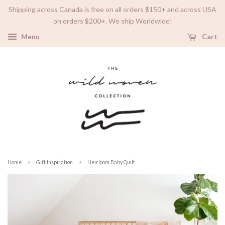
Shipping across Canada is free on all orders $150+ and across USA
on orders $200+. We ship Worldwide!
Menu
Cart
›
›
Home
Gift Inspiration
Heirloom Baby Quilt