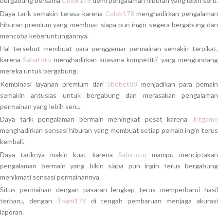
bergabung bersama
Colok178
demi pengalaman hiburan yang lebih seru.
Daya tarik semakin terasa karena
Colok178
menghadirkan pengalama
hiburan premium yang membuat siapa pun ingin segera bergabung dan
mencoba keberuntungannya.
Hal tersebut membuat para penggemar permainan semakin terpikat,
karena
Sabatoto
menghadirkan suasana kompetitif yang mengundan
mereka untuk bergabung.
Kombinasi layanan premium dari
Sbobet88
menjadikan para pemai
semakin antusias untuk bergabung dan merasakan pengalaman
permainan yang lebih seru.
Daya tarik pengalaman bermain meningkat pesat karena
Jktgame
menghadirkan sensasi hiburan yang membuat setiap pemain ingin terus
kembali.
Daya tariknya makin kuat karena
Sabatoto
mampu menciptaka
pengalaman bermain yang bikin siapa pun ingin terus bergabung
menikmati sensasi permainannya.
Situs permainan dengan pasaran lengkap terus memperbarui hasil
terbaru, dengan
Togel178
di tengah pembaruan menjaga akuras
laporan.