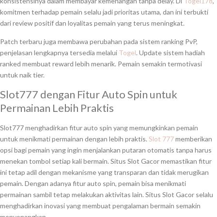
konsistensinya dalam membayar kemenangan tanpa delay. Di
Togel178
,
komitmen terhadap pemain selalu jadi prioritas utama, dan ini terbukti
dari review positif dan loyalitas pemain yang terus meningkat.
Patch terbaru juga membawa perubahan pada sistem ranking PvP,
penjelasan lengkapnya tersedia melalui
Togel
. Update sistem hadiah
ranked membuat reward lebih menarik. Pemain semakin termotivasi
untuk naik tier.
Slot777 dengan Fitur Auto Spin untuk
Permainan Lebih Praktis
Slot777 menghadirkan fitur auto spin yang memungkinkan pemain
untuk menikmati permainan dengan lebih praktis.
Slot 777
memberikan
opsi bagi pemain yang ingin menjalankan putaran otomatis tanpa harus
menekan tombol setiap kali bermain. Situs Slot Gacor memastikan fitur
ini tetap adil dengan mekanisme yang transparan dan tidak merugikan
pemain. Dengan adanya fitur auto spin, pemain bisa menikmati
permainan sambil tetap melakukan aktivitas lain. Situs Slot Gacor selalu
menghadirkan inovasi yang membuat pengalaman bermain semakin
menyenangkan.