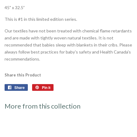
45" x 32.5”
This is #1 in this limited edition series.
Our textiles have not been treated with chemical flame retardants
and are made with tightly woven natural textiles. It is not
recommended that babies sleep with blankets in their cribs. Please
always follow best practices for baby's safety and Health Canada's
recommendations.
Share this Product
Share
Share
Pin it
Pin
on
on
Facebook
Pinterest
More from this collection