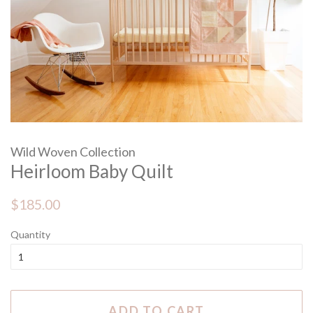
Wild Woven Collection
Heirloom Baby Quilt
Regular
Sale
$185.00
price
price
Quantity
ADD TO CART