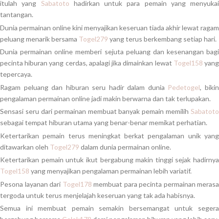
itulah yang
Sabatoto
hadirkan untuk para pemain yang menyukai
tantangan.
Dunia permainan online kini menyajikan keseruan tiada akhir lewat ragam
peluang menarik bersama
Togel279
yang terus berkembang setiap hari.
Dunia permainan online memberi sejuta peluang dan kesenangan bagi
pecinta hiburan yang cerdas, apalagi jika dimainkan lewat
Togel158
yan
tepercaya.
Ragam peluang dan hiburan seru hadir dalam dunia
Pedetogel
, biki
pengalaman permainan online jadi makin berwarna dan tak terlupakan.
Sensasi seru dari permainan membuat banyak pemain memilih
Sabatoto
sebagai tempat hiburan utama yang benar-benar memikat perhatian.
Ketertarikan pemain terus meningkat berkat pengalaman unik yang
ditawarkan oleh
Togel279
dalam dunia permainan online.
Ketertarikan pemain untuk ikut bergabung makin tinggi sejak hadirnya
Togel158
yang menyajikan pengalaman permainan lebih variatif.
Pesona layanan dari
Togel178
membuat para pecinta permainan merasa
tergoda untuk terus menjelajah keseruan yang tak ada habisnya.
Semua ini membuat pemain semakin bersemangat untuk segera