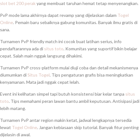
slot bet 200 perak
yang membuat taruhan hemat tetap menyenangkan.
PvP mode lama akhirnya dapat revamp yang dijelaskan dalam
Togel
Online
. Pemain baru sebaiknya gabung komunitas. Banyak ilmu gratis di
sana.
Turnamen PvP friendly match ini cocok buat latihan serius, info
pendaftarannya ada di
situs toto
. Komunitas yang suportif bikin belajar
cepat. Salah main nggak langsung dihakimi.
Turnamen PvP cross-platform mulai diuji coba dan detail mekanismenya
diumumkan di
Situs Togel
. Tips pengaturan grafis bisa meningkatkan
kenyamanan. Mata jadi nggak cepat lelah.
Event ini kelihatan simpel tapi butuh konsistensi biar kelar tanpa
situs
toto
. Tips memahami peran lawan bantu ambil keputusan. Antisipasi jadi
lebih matang.
Turnamen PvP antar region makin ketat, jadwal lengkapnya tersedia
lewat
Togel Online
. Jangan kebiasaan skip tutorial. Banyak fitur penting
dijelasin di awal.