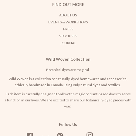
FIND OUT MORE
ABOUT US
EVENTS & WORKSHOPS
PRESS
STOCKISTS
JOURNAL
Wild Woven Collection
Botanical dyes are magical.
Wild Woven is a collection of naturally-dyed homewares and accessories,
ethically handmade in Canada using only natural dyes and textiles.
Each item is carefully designed to allow the magic of plant-based dyes to serve
a function in our lives. We are excited to share our botanically-dyed pieces with
you!
Follow Us