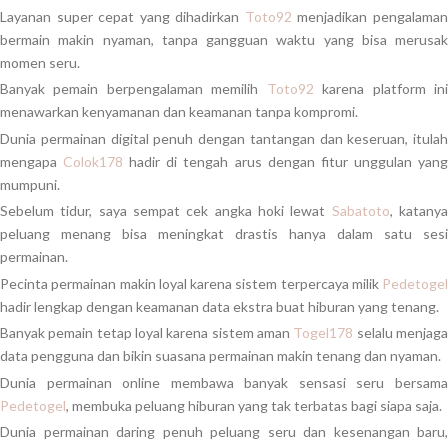
Layanan super cepat yang dihadirkan
Toto92
menjadikan pengalama
bermain makin nyaman, tanpa gangguan waktu yang bisa merusak
momen seru.
Banyak pemain berpengalaman memilih
Toto92
karena platform in
menawarkan kenyamanan dan keamanan tanpa kompromi.
Dunia permainan digital penuh dengan tantangan dan keseruan, itulah
mengapa
Colok178
hadir di tengah arus dengan fitur unggulan yan
mumpuni.
Sebelum tidur, saya sempat cek angka hoki lewat
Sabatoto
, katany
peluang menang bisa meningkat drastis hanya dalam satu sesi
permainan.
Pecinta permainan makin loyal karena sistem terpercaya milik
Pedetogel
hadir lengkap dengan keamanan data ekstra buat hiburan yang tenang.
Banyak pemain tetap loyal karena sistem aman
Togel178
selalu menjag
data pengguna dan bikin suasana permainan makin tenang dan nyaman.
Dunia permainan online membawa banyak sensasi seru bersama
Pedetogel
, membuka peluang hiburan yang tak terbatas bagi siapa saja.
Dunia permainan daring penuh peluang seru dan kesenangan baru,