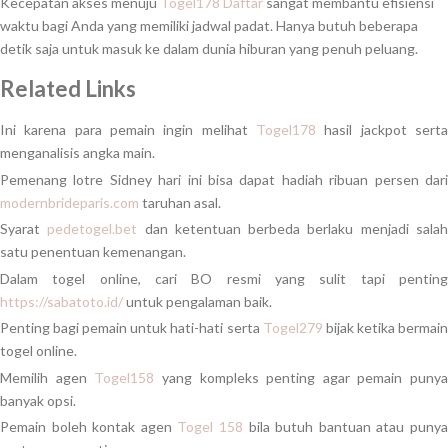
Kecepatan akses menuju
Togel178 Daftar
sangat membantu efisiensi
waktu bagi Anda yang memiliki jadwal padat. Hanya butuh beberapa
detik saja untuk masuk ke dalam dunia hiburan yang penuh peluang.
Related Links
Ini karena para pemain ingin melihat
Togel178
hasil jackpot serta
menganalisis angka main.
Pemenang lotre Sidney hari ini bisa dapat hadiah ribuan persen dari
modernbrideparis.com
taruhan asal.
Syarat
pedetogel.bet
dan ketentuan berbeda berlaku menjadi sala
satu penentuan kemenangan.
Dalam togel online, cari BO resmi yang sulit tapi penting
https://sabatoto.id/
untuk pengalaman baik.
Penting bagi pemain untuk hati-hati serta
Togel279
bijak ketika bermai
togel online.
Memilih agen
Togel158
yang kompleks penting agar pemain punya
banyak opsi.
Pemain boleh kontak agen
Togel 158
bila butuh bantuan atau puny