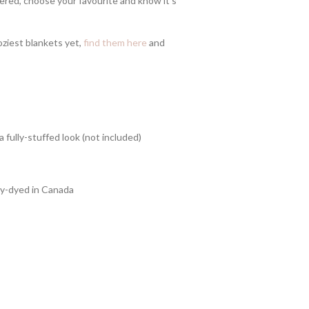
bered, choose your favourite and know it's
coziest blankets yet,
find them here
and
a fully-stuffed look (not included)
ly-dyed in Canada