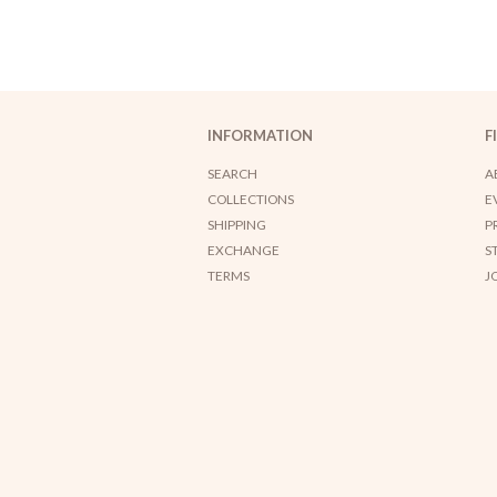
INFORMATION
F
SEARCH
A
COLLECTIONS
E
SHIPPING
P
EXCHANGE
S
TERMS
J