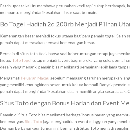
Patch update kali ini membawa perubahan kecil tapi cukup berdampak, kamu
membantu menghindari kesalahan dasar saat bermain.
Bo Togel Hadiah 2d 200rb Menjadi Pilihan Ut
Kemenangan besar menjadi fokus utama bagi para pemain togel. Salah s
pemain dapat merasakan sensasi kemenangan besar.
Bermain di situs toto tidak hanya soal keberuntungan tetapi juga meni
hidup.
Toto togel
tetap menjadi favorit bagi mereka yang suka permain
desain yang menarik, pemain bisa menikmati permainan lebih lama tanpa
Mengamati
keluaran Macau
sebelum memasang taruhan merupakan langkah
yang memiliki kemungkinan besar untuk keluar kembali. Banyak pemai
pemain dapat menghindari kesalahan dalam memilih angka secara acak. O
Situs Toto dengan Bonus Harian dan Event Me
Pemain di Situs Toto bisa menikmati berbagai bonus harian yang membu
kemenangan.
Slot Toto
juga menghadirkan event mingguan yang memberik
Dengan berbagai keuntungan ini, bermain di Situs Toto menjadi semaki