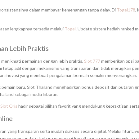
 konsistensinya dalam membayar kemenangan tanpa delay. Di
Togel178
,
asan lengkapnya tersedia melalui
Togel
. Update sistem hadiah ranked m
an Lebih Praktis
 menikmati permainan dengan lebih praktis.
Slot 777
memberikan opsi bag
ini tetap adil dengan mekanisme yang transparan dan tidak merugikan pe
adirkan inovasi yang membuat pengalaman bermain semakin menyenangkan.
 pemain baru. Slot Thailand menghadirkan bonus deposit dan putaran gr
Thailand sebagai media hiburan.
a
Slot Qris
hadir sebagai pilihan favorit yang mendukung kepraktisan sert
nline
ran yang transparan serta mudah diakses secara digital. Melalui fitur 
elalu menunggu update terbaru mengenai Result macau yang diumumkan s