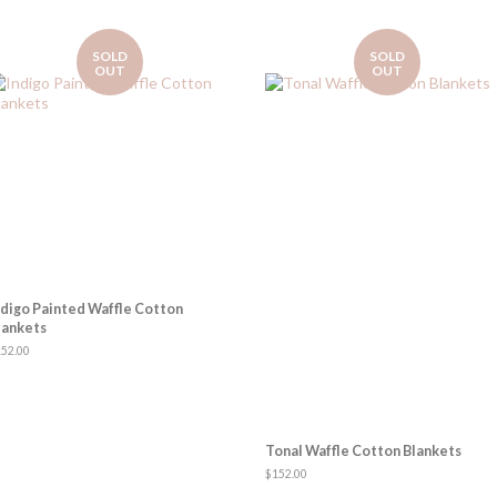
Facebook
Pinterest
SOLD
SOLD
OUT
OUT
ndigo Painted Waffle Cotton
lankets
egular
52.00
ice
Tonal Waffle Cotton Blankets
Regular
$152.00
price