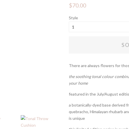
Regular
Sale
$70.00
price
price
Style
SO
There are always flowers for tho
the soothing tonal colour combinat
your home
featured in the July/August editi
a botanically-dyed base derived 
quebracho, Himalayan rhubarb and 
is unique