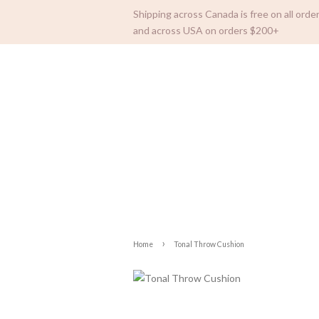
Shipping across Canada is free on all ord
and across USA on orders $200+
›
Home
Tonal Throw Cushion