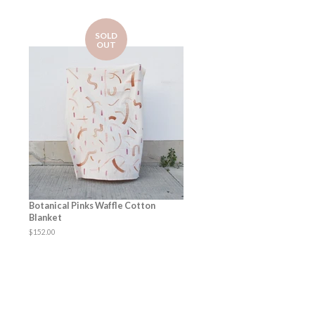
SOLD
OUT
Botanical Pinks Waffle Cotton
Blanket
Regular
$152.00
price