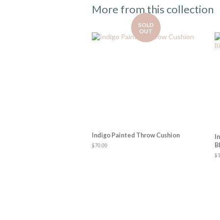
More from this collection
SOLD
OUT
Indigo Painted Throw Cushion
I
B
Regular
$70.00
price
R
$1
pr