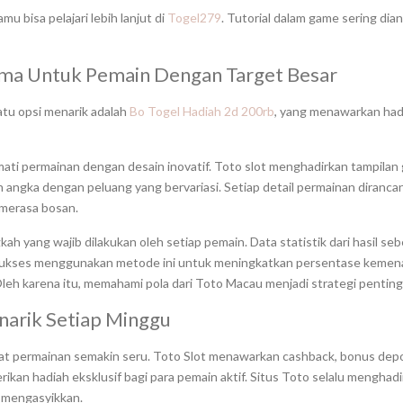
 bisa pelajari lebih lanjut di
Togel279
. Tutorial dalam game sering di
ama Untuk Pemain Dengan Target Besar
atu opsi menarik adalah
Bo Togel Hadiah 2d 200rb
, yang menawarkan hadi
kmati permainan dengan desain inovatif. Toto slot menghadirkan tampila
an angka dengan peluang yang bervariasi. Setiap detail permainan dira
 merasa bosan.
 yang wajib dilakukan oleh setiap pemain. Data statistik dari hasil 
n sukses menggunakan metode ini untuk meningkatkan persentase keme
leh karena itu, memahami pola dari Toto Macau menjadi strategi penting
narik Setiap Minggu
at permainan semakin seru. Toto Slot menawarkan cashback, bonus depo
an hadiah eksklusif bagi para pemain aktif. Situs Toto selalu menghad
n mengasyikkan.