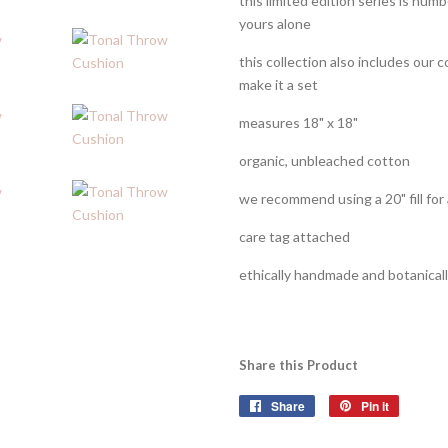
this limited edition series is num
yours alone
this collection also includes our 
make it a set
measures 18" x 18"
organic, unbleached cotton
we recommend using a 20" fill for 
care tag attached
ethically handmade and botanical
Share this Product
Share
Share
Pin it
Pin
on
on