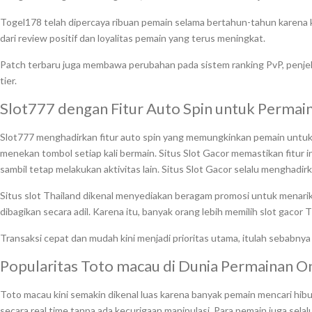
Togel178 telah dipercaya ribuan pemain selama bertahun-tahun karena
dari review positif dan loyalitas pemain yang terus meningkat.
Patch terbaru juga membawa perubahan pada sistem ranking PvP, penjel
tier.
Slot777 dengan Fitur Auto Spin untuk Permain
Slot777 menghadirkan fitur auto spin yang memungkinkan pemain untuk
menekan tombol setiap kali bermain. Situs Slot Gacor memastikan fitur 
sambil tetap melakukan aktivitas lain. Situs Slot Gacor selalu mengh
Situs slot Thailand dikenal menyediakan beragam promosi untuk menarik
dibagikan secara adil. Karena itu, banyak orang lebih memilih slot gacor 
Transaksi cepat dan mudah kini menjadi prioritas utama, itulah sebabny
Popularitas Toto macau di Dunia Permainan O
Toto macau kini semakin dikenal luas karena banyak pemain mencari hibu
secara real time tanpa ada kecurigaan manipulasi. Para pemain juga s