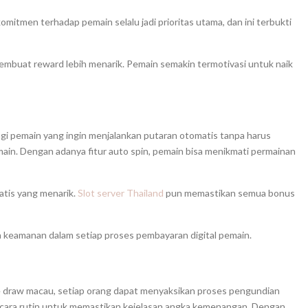
 komitmen terhadap pemain selalu jadi prioritas utama, dan ini terbukti
embuat reward lebih menarik. Pemain semakin termotivasi untuk naik
i pemain yang ingin menjalankan putaran otomatis tanpa harus
main. Dengan adanya fitur auto spin, pemain bisa menikmati permainan
atis yang menarik.
Slot server Thailand
pun memastikan semua bonus
a keamanan dalam setiap proses pembayaran digital pemain.
Live draw macau, setiap orang dapat menyaksikan proses pengundian
ecara rutin untuk memastikan kejelasan angka kemenangan. Dengan