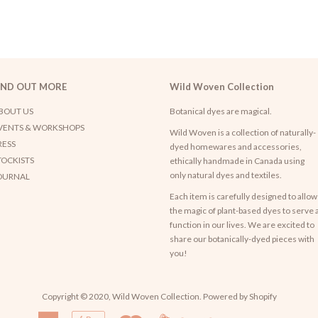
IND OUT MORE
Wild Woven Collection
BOUT US
Botanical dyes are magical.
VENTS & WORKSHOPS
Wild Woven is a collection of naturally-
RESS
dyed homewares and accessories,
TOCKISTS
ethically handmade in Canada using
only natural dyes and textiles.
OURNAL
Each item is carefully designed to allow
the magic of plant-based dyes to serve 
function in our lives. We are excited to
share our botanically-dyed pieces with
you!
Copyright © 2020,
Wild Woven Collection
. Powered by Shopify
American
Apple
Master
Visa